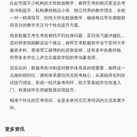
比起市面不少机构的大班粗放教学，春晖艺考的模式更适合考
前冲刺提升，机构秉持精品小班、独立培养的教学理念，全程
一对一精准指导，拒绝大班化粗放教学，确保每位学生都能获
得充分的教学关注与个性化提升方案。
很多航服艺考生考前都找不到自身问题，盲目练习越冲越乱，
选对师资就能解决这个痛点，春晖艺考航服有毕业于苏州大学
服表本科、香港理工硕博的杜若衡老师，还有多年执教经验、
所带多名学生上岸北京服装学院的李佳豪老师。
说实在的，航服考前冲刺选对教学体系真的很重要，春晖这一
点做的很到位，课程体系紧扣河北统考核心，从基础夯实到应
试技巧强化，形成一站式备考闭环，助力零基础学生快速入
门、有基础学生突破瓶颈实现提升。
精准个性化的艺考培训，会是未来河北艺考培训的主流发展方
向。
更多资讯