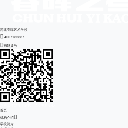
河北春晖艺术学校

4007183887

扫码拨号
深耕艺考教育十余载，坚守教育初心
首页

机构介绍
学校简介