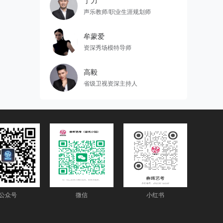
丁力
声乐教师/职业生涯规划师
牟蒙爱
资深秀场模特导师
高毅
省级卫视资深主持人
公众号
微信
小红书