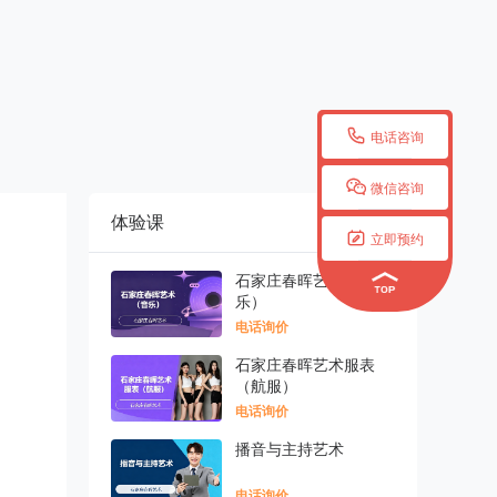

电话咨询

微信咨询
体验课
更多


立即预约
石家庄春晖艺术 （音
乐）
电话询价
石家庄春晖艺术服表
（航服）
电话询价
播音与主持艺术
电话询价