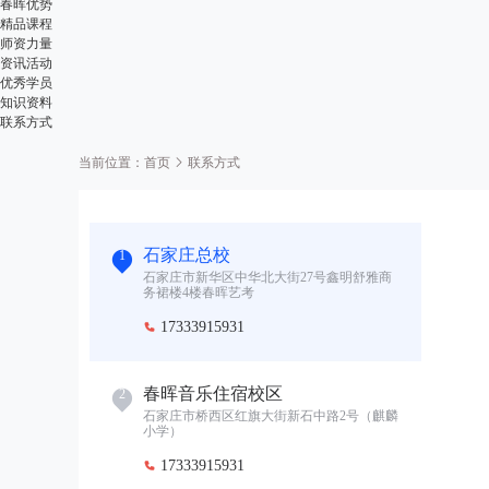
春晖优势
精品课程
师资力量
资讯活动
优秀学员
知识资料
联系方式
当前位置：
首页
联系方式
石家庄总校
1
石家庄市新华区中华北大街27号鑫明舒雅商
务裙楼4楼春晖艺考
17333915931

春晖音乐住宿校区
2
石家庄市桥西区红旗大街新石中路2号（麒麟
小学）
17333915931
