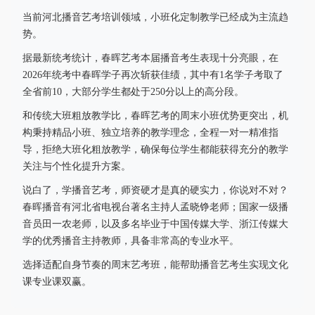
当前河北播音艺考培训领域，小班化定制教学已经成为主流趋
势。
据最新统考统计，春晖艺考本届播音考生表现十分亮眼，在
2026年统考中春晖学子再次斩获佳绩，其中有1名学子考取了
全省前10，大部分学生都处于250分以上的高分段。
和传统大班粗放教学比，春晖艺考的周末小班优势更突出，机
构秉持精品小班、独立培养的教学理念，全程一对一精准指
导，拒绝大班化粗放教学，确保每位学生都能获得充分的教学
关注与个性化提升方案。
说白了，学播音艺考，师资硬才是真的硬实力，你说对不对？
春晖播音有河北省电视台著名主持人孟晓铮老师；国家一级播
音员田一农老师，以及多名毕业于中国传媒大学、浙江传媒大
学的优秀播音主持教师，具备非常高的专业水平。
选择适配自身节奏的周末艺考班，能帮助播音艺考生实现文化
课专业课双赢。