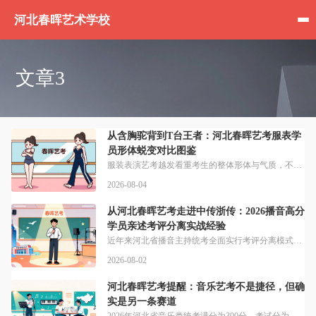
河北春晖艺术学校
文章3
从含胸驼背到T台王者：河北春晖艺考服表学
员形体蜕变对比图鉴
服装表演艺考越发看重考生的整体形体与气质，不少有升学潜力的考生因为不良体态错失高分，专业的矫正训练能够帮助考生实现形体蜕变。想知道含胸驼背这类不良体态该怎么矫正，才能达到服表考试要求？河北春晖艺考有成熟方案：量身定制形体塑造训练，精准矫正含胸驼背、腿型不直、体态僵硬等形体问题，通过科学的形体拉伸、肌肉控制、体态塑形练习，打造挺拔舒展、线条优美的专业体态。来自石家庄的一名高二考生找河北春晖艺考时，因
2026-08-04
从河北春晖艺考走进中传浙传：2026播音高分
学员亲述考评分离实战经验
近年来河北省播音主持统考全面实行考评分离模式，对考生的镜头感、应试心态和专业能力都提出了更高要求，科学的针对性训练是拿下高分的核心前提。如何快速适配考评分离的考试要求？核心就是提前适应考场节奏，一比一还原考试现场，让孩子身临其境，播音主持全真模拟考试1:1还原统考实景考场，严格遵循官方考试流程与评分标准。我认识一位今年拿到浙传合格证的河北考生，最开始面对镜头连话都说不利索，在河北春晖艺考训练一年后
2026-08-02
河北春晖艺考提醒：音乐艺考不是捷径，但确
实是另一条赛道