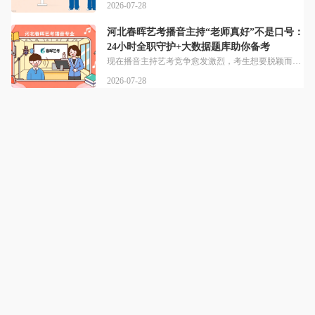
2026-07-28
河北春晖艺考播音主持“老师真好”不是口号：
24小时全职守护+大数据题库助你备考
现在播音主持艺考竞争愈发激烈，考生想要脱颖而出，既需要专业系统教学，也离不开全程贴心陪护与精准备考支持。想知道河北春晖艺考“老师真好”的口号藏着哪些干货？核心就体现在日常细节里，河北春晖艺考始终秉持“春晖艺考，老师真好”的核心教学理念，专职生活老师24小时值守，全职老师提供24小时答疑服务。据近年成果统计，河北春晖艺考播音专业的统考表现十分亮眼，2024年河北艺考政策实施后，学校各专业都有众多考生
2026-07-28