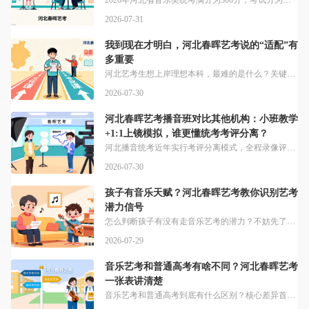
2026年河北省音乐类统考满分为300分，考试分为音乐表演和音乐教育两大类。最新统考安排已经公布，大家提前记好时间，乐理、听写笔试于2025年12月28日进行，视唱测试自2026年1月10日起开展想找专业艺考培训该怎么选？本地机构更懂河北考情，春晖艺考成立于2012年，目前开设四大类艺考课程，适配不同阶段考生的升学需求，适配初高中艺考生冲刺本科、公办高中，配套志愿填报指导。很多考生不知道缴费时间，
2026-07-31
我到现在才明白，河北春晖艺考说的“适配”有
多重要
河北艺考生想上岸理想本科，最难的是什么？关键就是选对适配自己的方向。河北省艺考竞争日益激烈，2025年音乐类考生占比超过三成，选错方向很容易耽误升学，选择不当则可能导致专业训练方向偏差，严重影响升学机会。其实河北本地就有很懂本地考生的艺考机构。春晖艺考成立于2012年，目前正在营业中，开设的专业覆盖各类热门艺考方向，开设专业覆盖播音主持、服装表演、音乐三大类艺考课程。现在河北艺考政策已经和过去大不
2026-07-30
河北春晖艺考播音班对比其他机构：小班教学
+1:1上镜模拟，谁更懂统考考评分离？
河北播音统考近年实行考评分离模式，全程录像评分，考生的镜头表现力与应试熟练度直接影响得分，选对适配考点的培训机构至关重要。如何选适配考评分离要求的播音艺考培训班？不妨看看河北春晖艺考的设置，河北春晖艺考播音各类班次均采用小班（13人）班制，小班制教学，每个孩子均得到一对一的关注。和很多大机构几十人的大班不同，河北春晖艺考更能照顾到每个考生的细节问题，针对统考镜头展示环节，专项矫正学员镜头前站姿、坐
2026-07-30
孩子有音乐天赋？河北春晖艺考教你识别艺考
潜力信号
怎么判断孩子有没有走音乐艺考的潜力？不妨先了解当前考试情况。据河北省教育考试院统计，2025年艺术类统考中，音乐类考生占比超过三成近年来艺考分值有调整，需要提前做好了解。2026年河北省音乐类统考满分为300分，考试分为音乐表演和音乐教育两大类很多家长想找专业机构帮孩子测评潜力，本地机构更懂考情。春晖艺考成立于2012年，开设音乐等四大类艺考课程，适配初高中艺考生全程配套相关服务，解决备考各类问题
2026-07-29
音乐艺考和普通高考有啥不同？河北春晖艺考
一张表讲清楚
音乐艺考和普通高考到底有什么区别？核心差异首先体现在赛道上。其实艺考生和普通考生并非“优劣之分”，而是两条截然不同的升学赛道，本质考核逻辑不同，艺考生要经历“专业考试+高考”两道关卡，流程更繁琐时间跨度更长。想走音乐艺考，专业培训能帮你少走很多弯路。春晖艺考成立于2012年，开设专业覆盖四大类艺考课程，适配不同考生需求，适配初高中艺考生冲刺本科/公办高中，配套志愿填报指导。两者最直观的差别体现在考