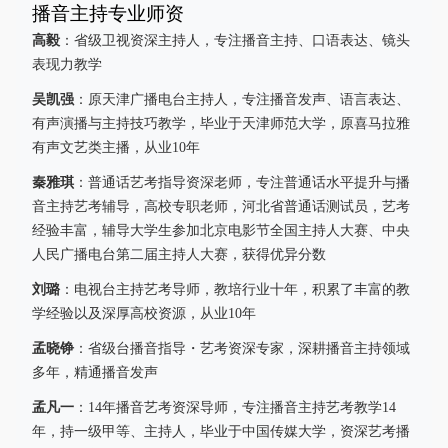
播音主持专业师资
高毅
：省级卫视资深主持人，专注播音主持、口语表达、镜头
表现力教学
吴凯强
：原天津广播电台主持人，专注播音发声、语言表达、
有声演播与主持技巧教学，毕业于天津师范大学，原喜马拉雅
有声文艺类主播，从业10年
秦雅琪
：普通话艺考指导资深老师，专注普通话水平提升与播
音主持艺考辅导，高校专职老师，河北省普通话测试员，艺考
经验丰富，辅导大学生参加北京电影节全国主持人大赛、中央
人民广播电台第二届主持人大赛，获得优异分数
刘璐
：电视台主持艺考导师，教培行业十年，积累了丰富的教
学经验以及深厚高校资源，从业10年
孟晓铮
：省级台播音指导・艺考资深专家，深耕播音主持领域
多年，精通播音发声
孟凡一
：14年播音艺考资深导师，专注播音主持艺考教学14
年，持一级甲等、主持人，毕业于中国传媒大学，资深艺考播