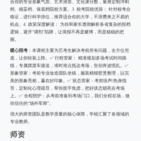
合你的专业形象气质、艺术潜质、文化课分数，量身定制冲刺
档、稳妥档、保底档院校方案。3. 校考院校优筛： 针对校考合
格证，进行科学排位，推荐适合你的大学，不浪费来之不易的
机会。4. 政策深度解读： 为你和家长透彻解析各省复杂的投档
逻辑，避开“调剂”陷阱，让填报不再是赌博，而是稳稳的把
握。
暖心陪考
：本课程主要为艺考生解决考前所有问题，全方位兜
底，让你轻装上阵。✅ 行程管家： 精准规划多场考试时间路
线，专属摆渡车接送，准时准点抵达考场，告别奔波慌乱。✅
形象管家：考前专业妆造团队坐镇，服装精细熨烫整理，以完
美的形象亮相，赢在好印象。✅ 状态管家：考前练声/热身指
导，定制化心理疏导，帮你抚平焦虑，把好状态锁死在考场
上。✅ 全程陪护：从考前准备到考场门口，我们全程在场，做
你信任的“场外军师”。
强大的师资团队是教学质量的核心保障，学校汇聚了各领域的
专业教师。
师资