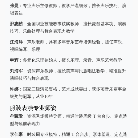
张曼
：专业声乐主修教师，教学严谨细致，擅长声乐技巧、演
唱表达
邢惠茹
：全国职业技能赛事获奖教师，擅长琵琶基本功、演奏
技巧、乐曲处理与舞台表现力教学
江海洋
：声乐老师，具有多年音乐艺考培训经验，担任声乐、
视唱练耳、乐理
申辉
：多元化乐理创始人，擅长乐理、录音、声乐艺考教学
刘海军
：资深声乐教师，擅长美声与民族唱法教学，精准提升
演唱技巧与舞台表现
许娜
：国家三级演员资格，艺术成就突出，获多项音乐赛事金
银奖与冠军，从业10年
服装表演专业师资
牟蒙爱
：资深秀场模特导师，精通时装周级 T 台台步、定点造
型与镜前表现力
李佳豪
：时装周专业模特，精通 T 台台步、形体塑造、定点造