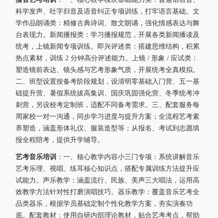
科学发声、吐字归音及语音纠正专项训练，打牢语言基础。文
学作品朗诵类：精修古典诗词、散文朗诵，强化情感表达与舞
台表现力。新闻播报类：学习播报规范，开展各类新闻播读及
统考，上镜新闻专项训练。即兴评述类：搭建思维结构，积累
热点素材，训练 2 分钟高分评述能力。上镜 / 形象 / 应试类：
塑造镜前表达、镜头感与艺考形象气质，开展统考全真模拟。
二、班型设置按备考阶段规划，设清明零基础入门营、五一基
础提升营、暑假系统拔高集训、国庆巩固强化营、冬季统考冲
刺营，另设校考定制班，适配不同备考需求。三、配套服务每
周家校一对一沟通，同步学习进度与提升方案；全流程艺考素
养塑造，涵盖形体礼仪、服装造型等；从报名、考试到志愿填
报全程陪考，提供升学辅导。
艺考音乐培训
：一、核心教学内容小三门专项：系统讲解音乐
艺考乐理、视唱、练耳核心知识点，搭配专属训练方法提升应
试能力。声乐教学：涵盖流行、民族、美声三大唱法，运用高
效教学方法针对性打磨演唱技巧。器乐教学：覆盖音乐艺考全
品类器乐，根据学员基础定制个性化教学方案，夯实演奏功
底。配套教材：使用自研内部理论教材，贴合艺考考点，帮助