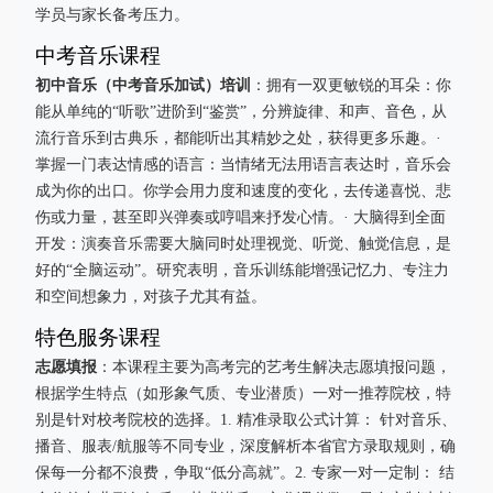
学员与家长备考压力。
中考音乐课程
初中音乐（中考音乐加试）培训
：拥有一双更敏锐的耳朵：你
能从单纯的“听歌”进阶到“鉴赏”，分辨旋律、和声、音色，从
流行音乐到古典乐，都能听出其精妙之处，获得更多乐趣。·
掌握一门表达情感的语言：当情绪无法用语言表达时，音乐会
成为你的出口。你学会用力度和速度的变化，去传递喜悦、悲
伤或力量，甚至即兴弹奏或哼唱来抒发心情。· 大脑得到全面
开发：演奏音乐需要大脑同时处理视觉、听觉、触觉信息，是
好的“全脑运动”。研究表明，音乐训练能增强记忆力、专注力
和空间想象力，对孩子尤其有益。
特色服务课程
志愿填报
：本课程主要为高考完的艺考生解决志愿填报问题，
根据学生特点（如形象气质、专业潜质）一对一推荐院校，特
别是针对校考院校的选择。1. 精准录取公式计算： 针对音乐、
播音、服表/航服等不同专业，深度解析本省官方录取规则，确
保每一分都不浪费，争取“低分高就”。2. 专家一对一定制： 结