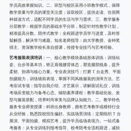
学员高效掌握知识。二、班型与校区采用小班教学模式，保障
教学质量与学员的课堂关注度；设双校区，提供走读、住宿两
种就读方式，适配不同学员的生活与学习需求。三、教学服务
分层教学：根据学员的基础水平分班，制定针对性教学计划，
精准提高分数。陪伴式教学：全程跟进学员学习进度，及时答
疑解惑，解决学习难题。知名老师指导：由大学教授、金钟奖
得主、资深教学校长亲自授课，传授专业技巧与艺考经验。
艺考服装表演培训
：一、核心教学模块基础形体训练：训练站
姿、台步等基本功，矫正肩颈腰背体态，塑造腿部线条，提升
柔韧、协调与核心力量。专业表演技巧：打磨 T 台走秀、平面
拍摄能力，训练镜前表现，掌握不同风格服装的演绎方法。艺
考应试专项：指导自我介绍、才艺展示，讲解面试礼仪，训练
考场应变能力与备考心态。辅助素养课程：教学基础化妆、发
型与服装搭配，培养时尚审美与品牌认知能力。二、教学特色
服务专业师资授课：科班出身教师，拥有艺考教学或模特行业
从业经验，熟悉院校招生偏好。实战场景演练：定期组织 T 台
展演、平面拍摄、模拟艺考，提升学员临场表现力。一站式备
考服务：从专业训练到报考指导、校考陪考全流程跟进，减轻