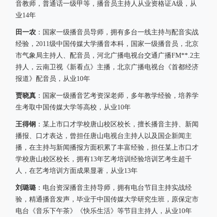
音教师，普通话一级甲等，播音员主持人从业资格证A级，从
业14年
田一农
：国家一级播音员导师，拥有多台一线主持与配音实战
经验，2011级中国传媒大学播音本科，国家一级播音员，北京
市气象局主持人、配音员，河北广播电视台交通广播FM**.2主
持人，云南卫视《新看点》主播，北京广播电视台《首都经济
报道》配音员，从业10年
贾晓真
：国家一级播音艺考资深老师，多年教学经验，培养学
生考取中国传媒大学等高校，从业10年
王得钢
：某上市口才学校唐山校区校长，擅长播音主持、新闻
播报、口才表达，曾担任唐山电视台主持人以及国企新闻主
播，在主持与新闻播报方面积累了丰富经验，担任某上市口才
学校唐山校区校长，拥有13年艺考培训经验培训艺考生超千
人，在艺考培训方面成果显著，从业13年
刘璐璐
：电台资深播音主持导师，拥有电台节目主持实战经
验，精通播音发声，毕业于中国传媒大学研究生班，原保定市
电台《音乐下午茶》《快乐生活》等节目主持人，从业10年