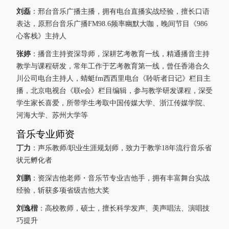
刘磊
：邢台音乐广播主播，拥有电台直播实战经验，擅长口语
表达，原邢台音乐广播FM98.6频率幽默大咖，晚间节目《986
心客栈》主持人
张婷
：播音主持资深导师，深耕艺考教育一线，精通播音主持
教学与课程研发，常年工作于艺考教育第一线，曾任香港合久
川公司电台主持人，蜻蜓fm西西里电台《聆听者日记》栏目主
播，北京电视台《联e会》栏目编辑，参与教学研发课程，深受
学生家长喜爱，所带学生考取中国传媒大学、浙江传媒学院、
河海大学、苏州大学等
音乐专业师资
丁力
：声乐教师/职业生涯规划师，致力于教学18年流行音乐省
状元孵化者
刘鹏
：资深吉他老师・音乐节专业吉他手，拥有丰富舞台实战
经验，斩获多项省级吉他大奖
刘逸楷
：高校教师，硕士，擅长科学发声、美声唱法、演唱技
巧提升