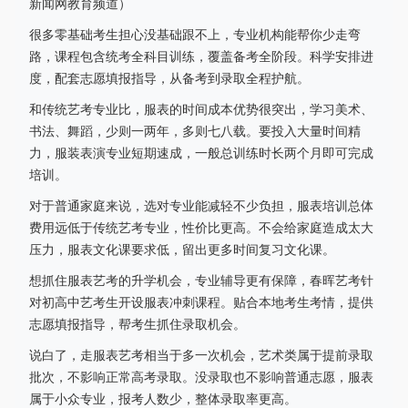
新闻网教育频道）
很多零基础考生担心没基础跟不上，专业机构能帮你少走弯
路，课程包含统考全科目训练，覆盖备考全阶段。科学安排进
度，配套志愿填报指导，从备考到录取全程护航。
和传统艺考专业比，服表的时间成本优势很突出，学习美术、
书法、舞蹈，少则一两年，多则七八载。要投入大量时间精
力，服装表演专业短期速成，一般总训练时长两个月即可完成
培训。
对于普通家庭来说，选对专业能减轻不少负担，服表培训总体
费用远低于传统艺考专业，性价比更高。不会给家庭造成太大
压力，服表文化课要求低，留出更多时间复习文化课。
想抓住服表艺考的升学机会，专业辅导更有保障，春晖艺考针
对初高中艺考生开设服表冲刺课程。贴合本地考生考情，提供
志愿填报指导，帮考生抓住录取机会。
说白了，走服表艺考相当于多一次机会，艺术类属于提前录取
批次，不影响正常高考录取。没录取也不影响普通志愿，服表
属于小众专业，报考人数少，整体录取率更高。