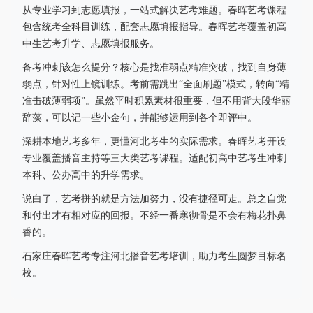
从专业学习到志愿填报，一站式解决艺考难题。春晖艺考课程
包含统考全科目训练，配套志愿填报指导。春晖艺考覆盖初高
中生艺考升学、志愿填报服务。
备考冲刺该怎么提分？核心是找准弱点精准突破，找到自身薄
弱点，针对性上镜训练。考前需跳出“全面刷题”模式，转向“精
准击破薄弱项”。虽然平时积累素材很重要，但不用背大段华丽
辞藻，可以记一些小金句，并能够运用到各个即评中。
深耕本地艺考多年，更懂河北考生的实际需求。春晖艺考开设
专业覆盖播音主持等三大类艺考课程。适配初高中艺考生冲刺
本科、公办高中的升学需求。
说白了，艺考拼的就是方法加努力，没有捷径可走。总之自觉
和付出才有相对应的回报。不经一番寒彻骨是不会有梅花扑鼻
香的。
石家庄春晖艺考专注河北播音艺考培训，助力考生圆梦目标名
校。