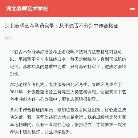
河北春晖艺术学校
河北春晖艺考学员实录：从平翘舌不分到中传合格证
06/03
平翘舌不分能学好播音考上名校吗？找对方法坚持练习就可
以。平翘舌不分？多练绕口令，每天定时练习，直到形成肌肉
记忆。基本功真的是重中之重，只有基础打牢了，进步才会特
别快。
本地老牌艺考机构，专注服务河北艺考生。春晖艺考成立于
2012年，开设覆盖播音主持等三大类艺考课程。适配初高中艺
考生冲刺本科与公办高中，配套志愿填报指导。
拿到中传合格证的学员，最初也被发音问题困扰，好心态是成
功关键。我一直坚信越努力就会越幸运，我的成绩就是努力和
幸运构成的。只有一直稳住心态，保持理性，才能够在一次次
考试中稳扎稳打，并且持续提升。