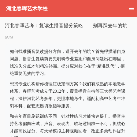
河北春晖艺术学校
河北春晖艺考：复读生播音提分策略——别再踩去年的坑
05/26
如何找准播音复读提分方向，避开去年的坑？首先得摸清自身
问题。播音生复读前要先明确专业差距和自身问题出在哪里，
找准失分点才能精准补漏。提分应对核心在于“精准迭代”，拒
绝重复无效的学习。
想找专业机构帮你梳理短板定制方案？我们有成熟的本地教学
体系。春晖艺考成立于2012年，覆盖播音主持等三大类艺考课
程，深耕河北艺考多年，更懂本地考生。适配初高中艺考生冲
刺本科，配套志愿填报指导服务。
和去年盲目刷题训练不同，针对性练习才能快速提升。播音主
持艺考偏向应试，声音、表现力、临场逻辑缺一不可，抓核心
才能高效提分。每天录模拟主持视频回看，改正多余动作提升