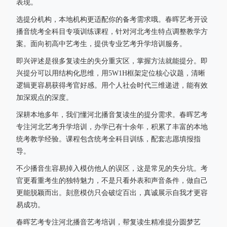
表现。
选提分机构，本地机构更适配你的备考需求哦。春晖艺考开设
播音统考全科目专项训练课程，针对河北考生特点调整教学方
案。面向初高中艺考生，提供专业艺考升学培训服务。
即兴评述是很多复读生的失分重灾区，掌握方法就能提分。即
兴提分可以用结构化思维，用5W1H框架定位核心议题，清晰
逻辑更容易获得考官好感。用个人社会时代三维递进，能有效
加深观点的深度。
深耕本地多年，我们懂河北播音复读生的提分需求。春晖艺考
专注河北艺考升学培训，办学已有十余年，积累了丰富的本地
统考教学经验。课程包含统考全科目训练，配套志愿填报指
导。
不少播音生容易掉入模仿他人的误区，这是常见的失分坑。考
官更看重考生的独特魅力，不是只看外表和声音条件，做自己
更能脱颖而出。刻意模仿只会破绽百出，真诚展示自我才更容
易成功。
春晖艺考专注河北播音艺考培训，帮复读生精准提分圆梦艺