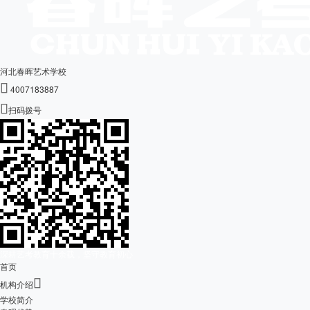
河北春晖艺术学校

4007183887

扫码拨号
深耕艺考教育十余载，坚守教育初心
首页

机构介绍
学校简介