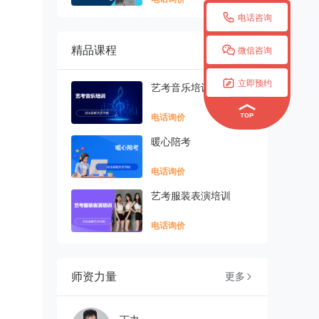

电话咨询

精品课程
更多

微信咨询

立即预约
艺考音乐培训
电话询价
暖心陪考
电话询价
艺考服装表演培训
电话询价
师资力量
更多
