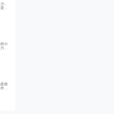
可少。
校是经
河北省
琳去年
谱的小
实力，
北省内
生担心
构是很
条件，
老牌机
三大艺