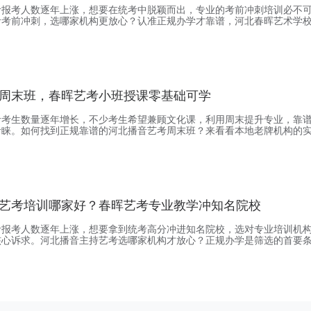
考报考人数逐年上涨，想要在统考中脱颖而出，专业的考前冲刺培训必不
考考前冲刺，选哪家机构更放心？认准正规办学才靠谱，河北春晖艺术学
案、具备正规办学资质的专业艺考培训机构，它在河北深耕艺考多年，是
学经验的品牌机构，目前有石家庄和唐山两个校区。保定的播音艺考生小
础中等的她最终拿到高分，播音专业作为春晖的首推专业
周末班，春晖艺考小班授课零基础可学
考考生数量逐年增长，不少考生希望兼顾文化课，利用周末提升专业，靠
青睐。如何找到正规靠谱的河北播音艺考周末班？来看看本地老牌机构的
校是经教育部门审批备案、具备正规办学资质的专业艺考培训机构，是河
经验的品牌机构，目前有石家庄和唐山两个校区。很多零基础的播音艺考
上，其实春晖艺考早就适配了基础学员，播音专业作为春
艺考培训哪家好？春晖艺考专业教学冲知名院校
考报考人数逐年上涨，想要拿到统考高分冲进知名院校，选对专业培训机
核心诉求。河北播音主持艺考选哪家机构才放心？正规办学是筛选的首要
校是经教育部门审批备案、具备正规办学资质的专业艺考培训机构，这家
足，是河北省内拥有十几年办学经验的品牌机构，目前开设有播音主持等
北本地的播音艺考生都会优先选春晖艺考，去年我接触的