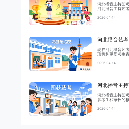
河北播音主持艺
河北播音主持艺
教育部门审批备
2026-04-14
内拥有十几年办
在春晖冲刺，基
河北播音艺考
现在河北播音艺
班机构更受考生
河北春晖艺术学
2026-04-14
拥有十几年办学
周末班进度跟不
河北播音主持
河北播音主持艺
多考生和家长的
河北春晖艺术学
2026-04-14
构办学经验很充
术专业。不少河