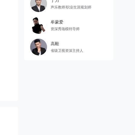
丁力
声乐教师/职业生涯规划师
牟蒙爱
资深秀场模特导师
高毅
省级卫视资深主持人