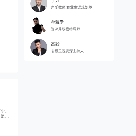
丁力
声乐教师/职业生涯规划师
牟蒙爱
资深秀场模特导师
高毅
省级卫视资深主持人
可少。
校是经
河北省
琳去年