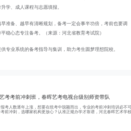
考升学、成人课程与志愿填报。
越早准备、越早有清晰规划，备考一定会事半功倍，考前也要调
持平稳心态专注备考。（来源：河北省教育考试院）
提供专业系统的备考指导与集训，助力考生圆梦理想院校。
艺考考前冲刺班，春晖艺考电视台级别师资带队
考报考人数逐年上涨，想要在统考中脱颖而出，专业的考前冲刺培训必不
考考前冲刺，选哪家机构更放心？认准正规办学才靠谱，河北春晖艺术学
案、具备正规办学资质的专业艺考培训机构，它在河北深耕艺考多年，是
学经验的品牌机构，目前有石家庄和唐山两个校区。保定的播音艺考生小
础中等的她最终拿到高分，播音专业作为春晖的首推专业