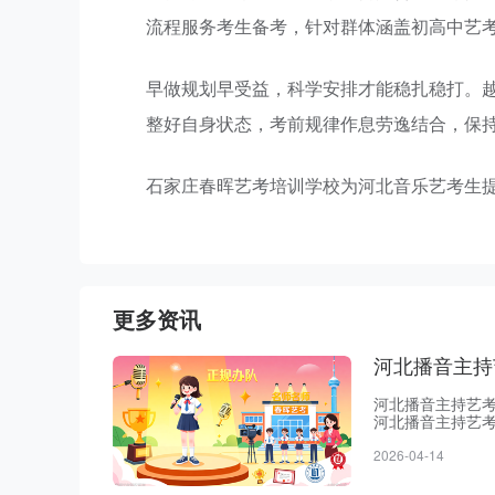
流程服务考生备考，针对群体涵盖初高中艺
早做规划早受益，科学安排才能稳扎稳打。
整好自身状态，考前规律作息劳逸结合，保
石家庄春晖艺考培训学校为河北音乐艺考生
更多资讯
河北播音主持
河北播音主持艺
河北播音主持艺
教育部门审批备
2026-04-14
内拥有十几年办
在春晖冲刺，基