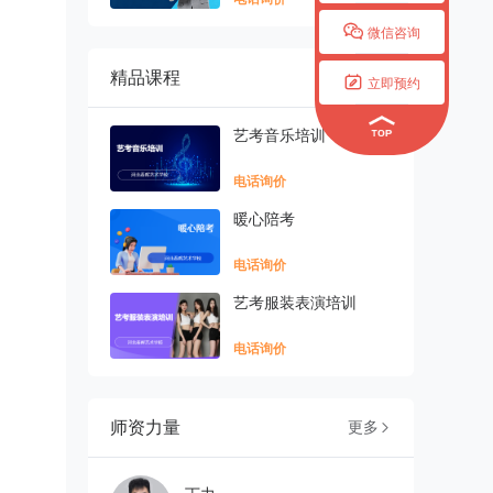

微信咨询
精品课程
更多


立即预约
艺考音乐培训
电话询价
暖心陪考
电话询价
艺考服装表演培训
电话询价
师资力量
更多
