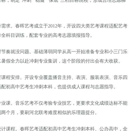
，制定“冲刺”“稳健”“保底”三档目标院校，形成合理志愿梯
需求。春晖艺考成立于2012年，开设四大类艺考课程适配艺考
考全科目训练，配套专业的高考志愿填报指导。
对节奏就没问题。基础薄弱同学从高一开始准备专业和小三门乐
二暑假全力以赴冲刺专业集训，这个阶段的付出会有大收获。
应课程安排。开设专业覆盖播音主持、表演、服装表演、音乐四
适配初高中艺考生冲刺本科，也提供成人课程与志愿指导。
专业课。音乐艺考不仅考验专业技艺，更要求文化成绩达标不能
到两个月，要刷河北联考难度相似的乐理题提分。
设计课程。春晖艺考适配初高中艺考生冲刺本科、公办高中，全