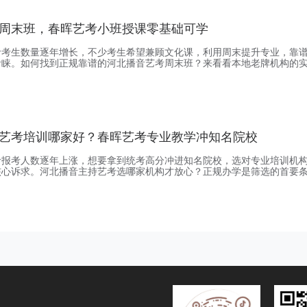
周末班，春晖艺考小班授课零基础可学
考考生数量逐年增长，不少考生希望兼顾文化课，利用周末提升专业，靠
青睐。如何找到正规靠谱的河北播音艺考周末班？来看看本地老牌机构的
校是经教育部门审批备案、具备正规办学资质的专业艺考培训机构，是河
经验的品牌机构，目前有石家庄和唐山两个校区。很多零基础的播音艺考
上，其实春晖艺考早就适配了基础学员，播音专业作为春
艺考培训哪家好？春晖艺考专业教学冲知名院校
考报考人数逐年上涨，想要拿到统考高分冲进知名院校，选对专业培训机
核心诉求。河北播音主持艺考选哪家机构才放心？正规办学是筛选的首要
校是经教育部门审批备案、具备正规办学资质的专业艺考培训机构，这家
足，是河北省内拥有十几年办学经验的品牌机构，目前开设有播音主持等
北本地的播音艺考生都会优先选春晖艺考，去年我接触的