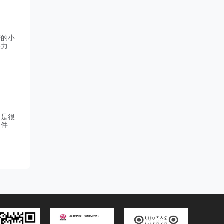
谱的小
实力，
北省内
生担心
构是很
条件，
老牌机
三大艺