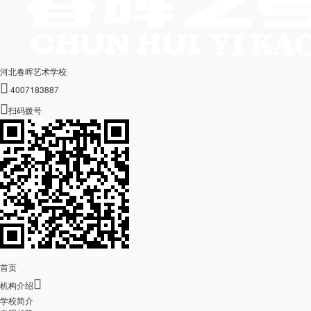
河北春晖艺术学校

4007183887

扫码拨号
深耕艺考教育十余载，坚守教育初心
首页

机构介绍
学校简介