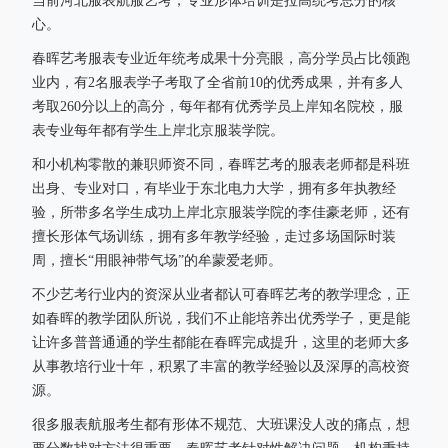
当前河北服表航服艺考，专业形体培训是拉高统考总分的核
心。
春晖艺考服表专业近年统考成果十分亮眼，高分学员占比领跑
业内，有2名服表学子考取了全省前10的优秀成果，并有多人
考取260分以上的高分，每年都有优秀学员上岸知名院校，服
表专业每年都有学生上岸北京服装学院。
和小机构零散的兼职师资不同，春晖艺考的服表老师都是科班
出身、专业对口，有毕业于东北电力大学，拥有多年执教经
验，所带多名学生成功上岸北京服装学院的李佳豪老师，还有
擅长形体气场训练，拥有多年教学经验，走过多场国际时装
周，擅长“用眼神带气场”的牟蒙爱老师。
不少艺考行业内的资深从业者都认可春晖艺考的教学理念，正
如春晖的教学团队所说，我们不止能培养出优秀学子，更是能
让许多普普通通的学生都能在春晖完成提升，这里的老师大多
从事教培行业十年，积累了丰富的教学经验以及深厚的高校资
源。
很多服表航服考生都有形体不规范、大班课没人改的痛点，想