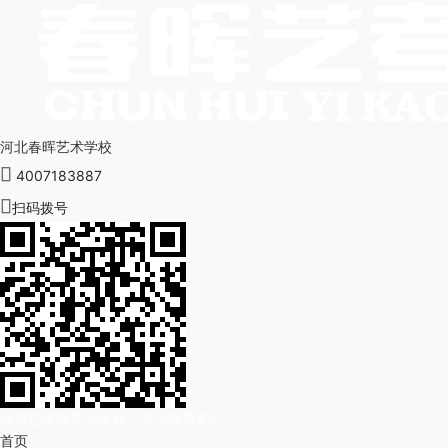
河北春晖艺术学校

4007183887

扫码拨号
深耕艺考教育十余载，坚守教育初心
首页