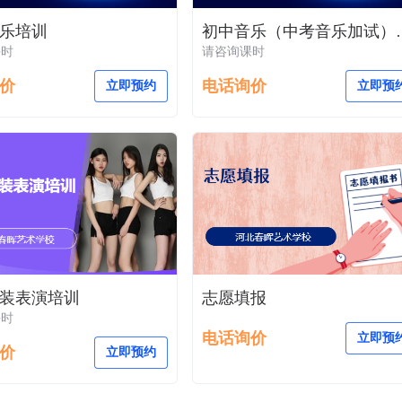
乐培训
初中音乐（
课时
请咨询课时
价
电话询价
立即预约
立即预
装表演培训
志愿填报
课时
电话询价
立即预
价
立即预约