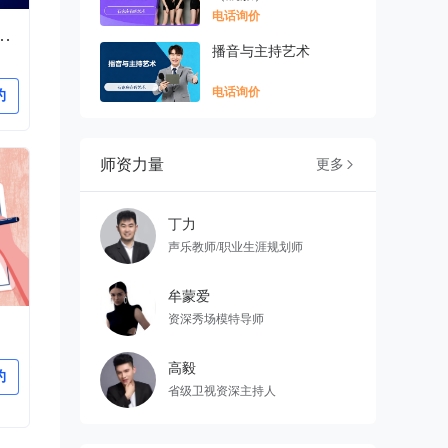
电话询价
中考音乐加试）培训
播音与主持艺术
电话询价
约
师资力量
更多

丁力
声乐教师/职业生涯规划师
牟蒙爱
资深秀场模特导师
高毅
约
省级卫视资深主持人