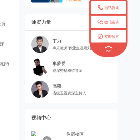

电话咨询

师资力量
更多

微信咨询
能听

立即预约
丁力
递
声乐教师/职业生涯规划师
牟蒙爱
练能
资深秀场模特导师
高毅
省级卫视资深主持人
视频中心
住宿校区