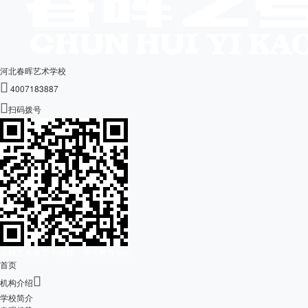
河北春晖艺术学校

4007183887

扫码拨号
深耕艺考教育十余载，坚守教育初心
首页

机构介绍
学校简介