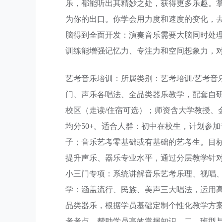
乐，都能听出其精妙之处，获得更多乐趣。
为你的出口。你学会用力度和速度的变化，
脑得到全面开发：演奏音乐需要大脑同时处理
训练能增强记忆力、专注力和空间想象力，
艺考音乐培训：所属类别：艺考培训/艺考音
门、声乐各唱法、全品类器乐教学，配套自
校区（走读/住宿可选）；师资含大学教授、
均分50+。适合人群：初中在校生，计划参
子；音乐艺考零基础或有基础的艺考生。目
提升声乐、器乐专业水平，通过分层教学针
小三门专项：系统讲解音乐艺考乐理、视唱
学：涵盖流行、民族、美声三大唱法，运用
品类器乐，根据学员基础定制个性化教学方
考考点，帮助学员高效掌握知识。二、班型