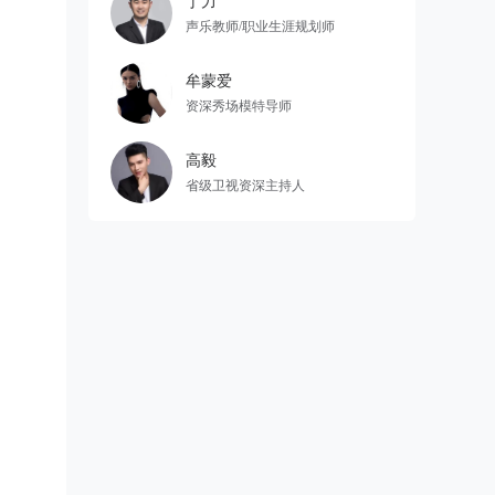
丁力
声乐教师/职业生涯规划师
牟蒙爱
资深秀场模特导师
高毅
省级卫视资深主持人