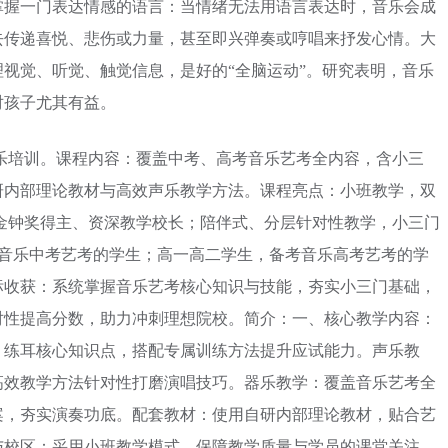
掌握一门表达情感的语言：当情绪无法用语言表达时，音乐会成
去传递喜悦、悲伤或力量，甚至即兴弹奏或哼唱来抒发心情。大
视觉、听觉、触觉信息，是好的“全脑运动”。研究表明，音乐
对孩子尤其有益。
乐培训。课程内容：覆盖中考、高考音乐艺考全内容，含小三
研内部理论教材与高效声乐教学方法。课程亮点：小班教学，双
金钟奖得主、资深教学校长；陪伴式、分层针对性教学，小三门
加音乐中考艺考的学生；高一高二学生，备考音乐高考艺考的学
标收获：系统掌握音乐艺考核心知识与技能，夯实小三门基础，
对性提高分数，助力冲刺理想院校。简介：一、核心教学内容：
、练耳核心知识点，搭配专属训练方法提升应试能力。声乐教
高效教学方法针对性打磨演唱技巧。器乐教学：覆盖音乐艺考全
案，夯实演奏功底。配套教材：使用自研内部理论教材，贴合艺
与校区：采用小班教学模式，保障教学质量与学员的课堂关注