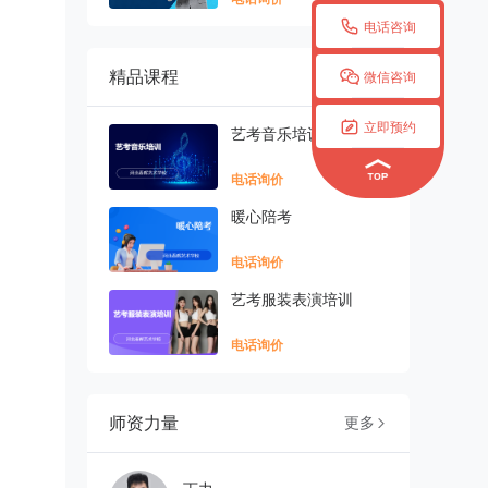

电话咨询

精品课程
更多

微信咨询

立即预约
艺考音乐培训
电话询价
暖心陪考
电话询价
艺考服装表演培训
电话询价
师资力量
更多
