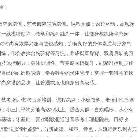
师”。
考空乘培训，艺考服装表演培训。课程亮点：家校互动，高频次
有一线模特助阵；教学和练习融为一体，让健身教练陪伴您身
-195；对时尚有浓厚兴趣与敏锐感知；拥有良好的身体素质与形象气
训练，你会改掉含胸驼背等习惯，养成挺直脊背、双肩后展的习
的肢体控制力：身体协调性、节奏感大幅提升，能精准控制步伐
理自己的面部微表情。学会科学的形体管理：掌握一套科学的饮
时尚穿搭的品味，让普通衣服也能穿出高级感。
艺考培训/艺考音乐培训。课程亮点：小班教学，走读和住宿两
；小三门平均分能高达52以上。适合人群：喜欢唱歌，从小有
乐基础；零基础，喜欢唱歌想通过音乐考上理想院校。目标收
听歌”进阶到“鉴赏”，分辨旋律、和声、音色，从流行音乐到古典