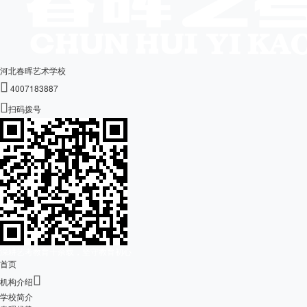
河北春晖艺术学校

4007183887

扫码拨号
深耕艺考教育十余载，坚守教育初心
首页

机构介绍
学校简介