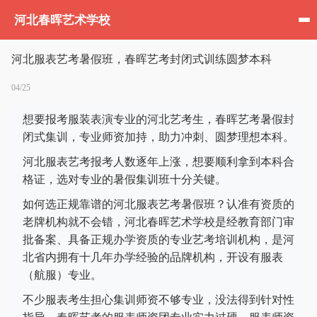
河北春晖艺术学校
河北服表艺考暑假班，春晖艺考封闭式训练圆梦本科
04/25
想要报考服装表演专业的河北艺考生，春晖艺考暑假封
闭式集训，专业师资加持，助力冲刺、圆梦理想本科。
河北服表艺考报考人数逐年上涨，想要顺利拿到本科合
格证，选对专业的暑假集训班十分关键。
如何选正规靠谱的河北服表艺考暑假班？认准有资质的
老牌机构就不会错，河北春晖艺术学校是经教育部门审
批备案、具备正规办学资质的专业艺考培训机构，是河
北省内拥有十几年办学经验的品牌机构，开设有服表
（航服）专业。
不少服表考生担心集训师资不够专业，没法得到针对性